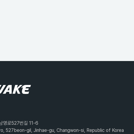
남영로527번길 11-6
o, 527beon-gil, Jinhae-gu, Changwon-si, Republic of Korea